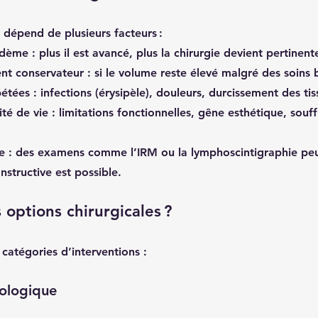
e dépend de plusieurs facteurs :
œdème
 : plus il est avancé, plus la chirurgie devient pertinent
nt conservateur
 : si le volume reste élevé malgré des soins 
pétées
 : infections (érysipèle), douleurs, durcissement des tis
ité de vie
 : limitations fonctionnelles, gêne esthétique, souf
e
 : des examens comme l’IRM ou la lymphoscintigraphie peu
nstructive est possible.
 options chirurgicales ?
 catégories d’interventions :
iologique