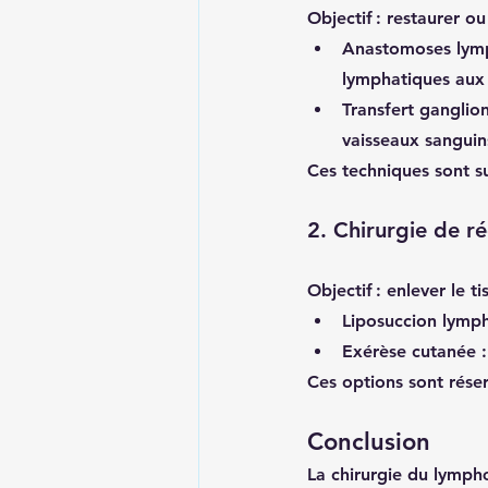
Objectif : restaurer o
Anastomoses lymp
lymphatiques aux 
Transfert ganglio
vaisseaux sanguin
Ces techniques sont s
2. 
Chirurgie de r
Objectif : enlever le 
Liposuccion lymp
Exérèse cutanée
 
Ces options sont rése
Conclusion
La chirurgie du lymph