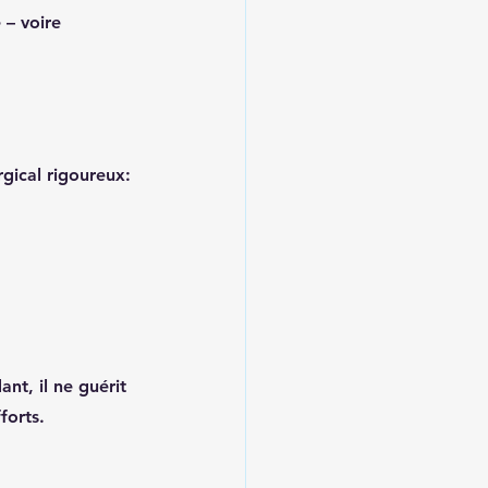
 – voire 
rgical rigoureux:
t, il ne guérit 
forts.