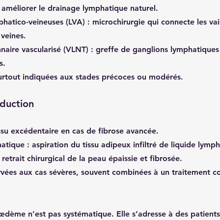
u améliorer le drainage lymphatique naturel.
hatico-veineuses (LVA)
 : microchirurgie qui connecte les va
veines.
nnaire vascularisé (VLNT)
 : greffe de ganglions lymphatiques
s.
urtout indiquées aux stades précoces ou modérés.
éduction
tissu excédentaire en cas de fibrose avancée.
hatique
 : aspiration du tissu adipeux infiltré de liquide lymp
: retrait chirurgical de la peau épaissie et fibrosée.
rvées aux cas sévères, souvent combinées à un traitement co
œdème n’est pas systématique. Elle s’adresse à des patients