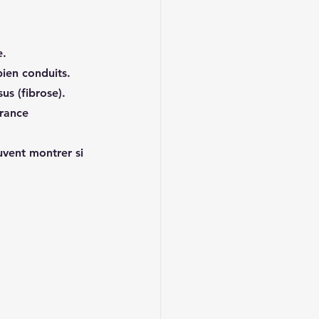
e.
bien conduits.
sus (fibrose).
france 
vent montrer si 