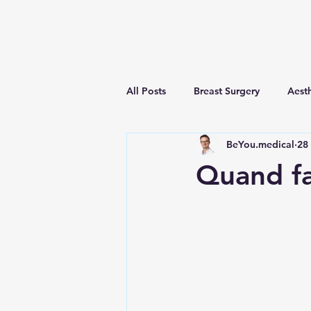
All Posts
Breast Surgery
Aesth
BeYou.medical
28
Conseils & Prévention
Médec
Quand fa