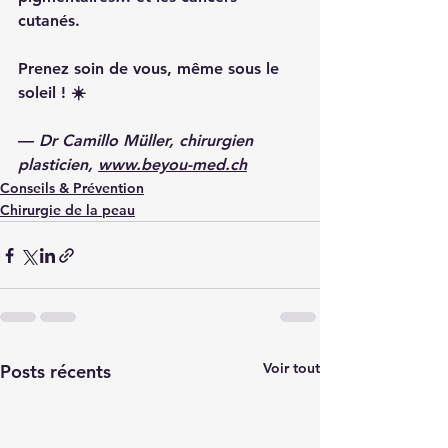
cutanés.
Prenez soin de vous, même sous le 
soleil ! ☀️
— 
Dr Camillo Müller, chirurgien 
plasticien, 
www.beyou-med.ch
Conseils & Prévention
Chirurgie de la peau
Voir tout
Posts récents