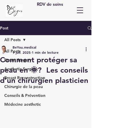
RDV de soins
Post
All Posts
BeYou.medical
All Posts
9 juil. 2025
1 min de lecture
Comment protéger sa
Breast Surgery
peau en 🌞? Les conseils
Aesthetic Surgery
Breast Reconstruction
d’un chirurgien plasticien
Chirurgie de la peau
Conseils & Prévention
Médecine aesthetic